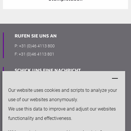
RUFEN SIE UNS AN
P:
+31 (0)46 4113 800
F:
+31 (0)46 4113 801
SCHICK UNS EINE NACHRICHT
info@keytec.nl
Our website uses cookies and scripts to analyze your
BÜRO
use of our websites anonymously.
Rijksweg Noord 281
We use this data to improve and adjust our websites
6136 AC Sittard
functionality and effectiveness.