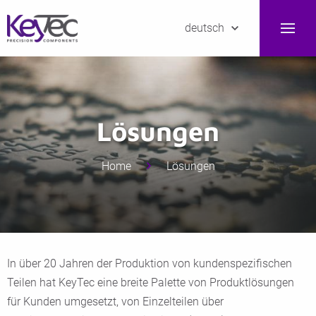
deutsch
Lösungen
Home
Lösungen
In über 20 Jahren der Produktion von kundenspezifischen
Teilen hat KeyTec eine breite Palette von Produktlösungen
für Kunden umgesetzt, von Einzelteilen über