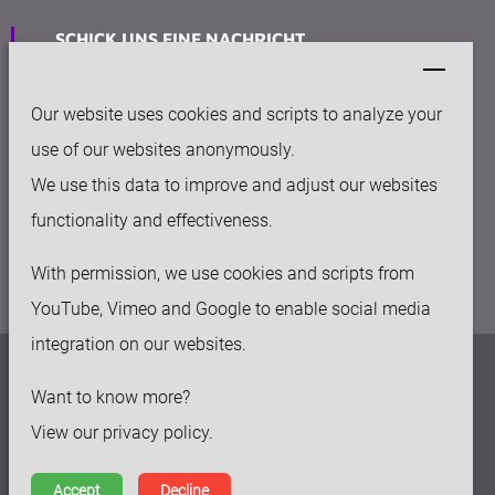
SCHICK UNS EINE NACHRICHT
info@keytec.nl
Our website uses cookies and scripts to analyze your
BÜRO
use of our websites anonymously.
Rijksweg Noord 281
We use this data to improve and adjust our websites
6136 AC Sittard
functionality and effectiveness.
With permission, we use cookies and scripts from
YouTube, Vimeo and Google to enable social media
integration on our websites.
Datenschutzerklärung
Want to know more?
Haftungsausschluss
View our privacy policy.
Allgemeine Geschäftsbedingungen
Accept
Decline