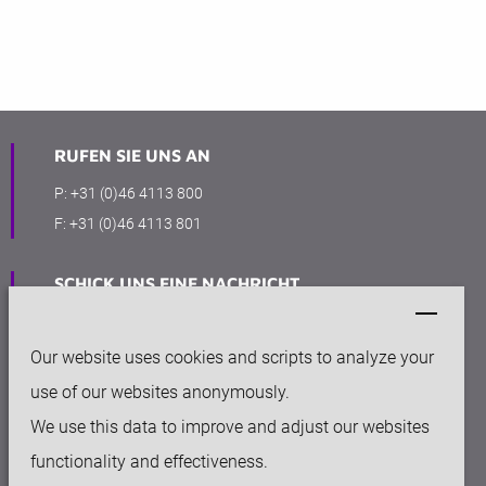
RUFEN SIE UNS AN
P:
+31 (0)46 4113 800
F:
+31 (0)46 4113 801
SCHICK UNS EINE NACHRICHT
info@keytec.nl
Our website uses cookies and scripts to analyze your
BÜRO
use of our websites anonymously.
Rijksweg Noord 281
We use this data to improve and adjust our websites
6136 AC Sittard
functionality and effectiveness.