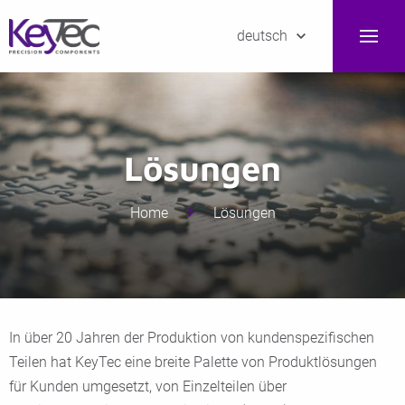
deutsch
Lösungen
Home
Lösungen
In über 20 Jahren der Produktion von kundenspezifischen
Teilen hat KeyTec eine breite Palette von Produktlösungen
für Kunden umgesetzt, von Einzelteilen über