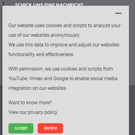
SCHICK UNS EINE NACHRICHT
info@keytec.nl
Our website uses cookies and scripts to analyze your
BÜRO
use of our websites anonymously.
Rijksweg Noord 281
We use this data to improve and adjust our websites
6136 AC Sittard
functionality and effectiveness.
With permission, we use cookies and scripts from
YouTube, Vimeo and Google to enable social media
integration on our websites.
Datenschutzerklärung
Want to know more?
Haftungsausschluss
View our privacy policy.
Allgemeine Geschäftsbedingungen
Accept
Decline